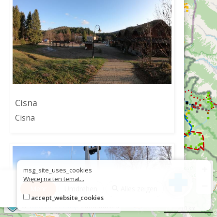
Cisna
Cisna
+
msg_site_uses_cookies
Więcej na ten temat...
−
Mehr
Umdrehen
Alles zeigen
accept_website_cookies
©
OpenStreetMap
contributors
10 km