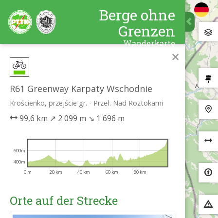
Berge ohne
Grenzen
Wanderkarte
×
R61 Greenway Karpaty Wschodnie
Krościenko, przejście gr. - Przeł. Nad Roztokami
99,6 km
↗
2 099 m
↘
1 696 m
600m
400m
0 m
20 km
40 km
60 km
80 km
Orte auf der Strecke