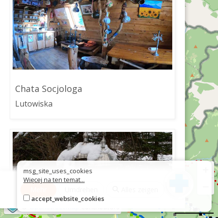
Chata Socjologa
Lutowiska
+
msg_site_uses_cookies
Więcej na ten temat...
−
Mehr
Umdrehen
Alles zeigen
accept_website_cookies
©
OpenStreetMap
contributors
2 km