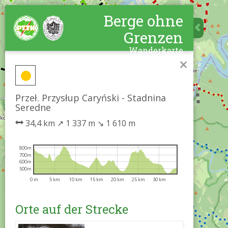
Berge ohne
Grenzen
Wanderkarte
×
Przeł. Przysłup Caryński - Stadnina
Seredne
34,4 km
↗
1 337 m
↘
1 610 m
800m
700m
600m
500m
0 m
5 km
10 km
15 km
20 km
25 km
30 km
Orte auf der Strecke