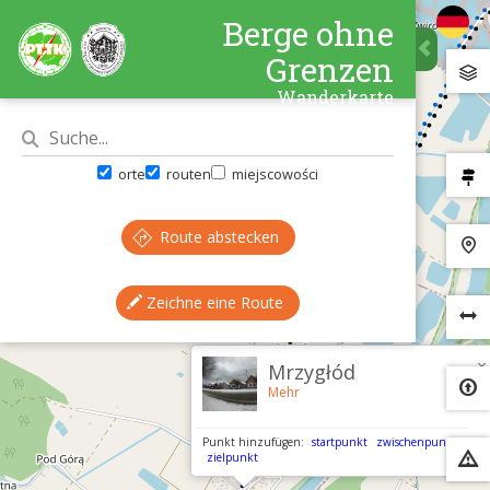
Berge ohne
Grenzen
Wanderkarte
orte
routen
miejscowości
Route abstecken
Zeichne eine Route
×
Mrzygłód
Mehr
Punkt hinzufügen:
startpunkt
zwischenpunkt
zielpunkt