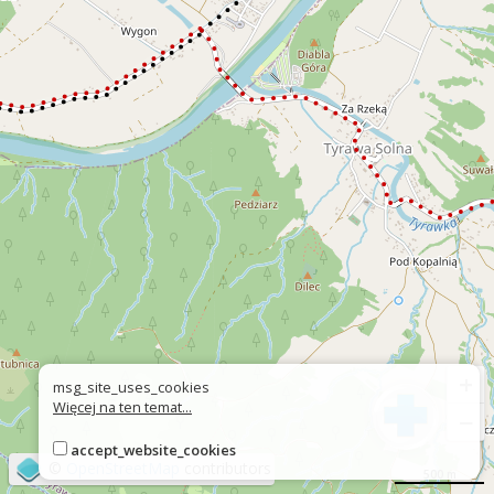
+
msg_site_uses_cookies
Więcej na ten temat...
−
accept_website_cookies
©
OpenStreetMap
contributors
500 m