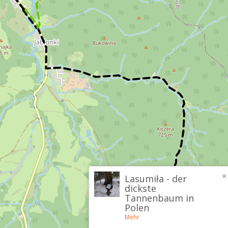
×
Lasumiła - der
dickste
Tannenbaum in
Polen
Mehr