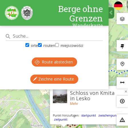
Berge ohne
Grenzen
Wanderkarte
orte
routen
miejscowości
Route abstecken
Zeichne eine Route
×
Schloss von Kmita
in Lesko
Mehr
Punkt hinzufügen:
startpunkt
zwischenpunkt
zielpunkt