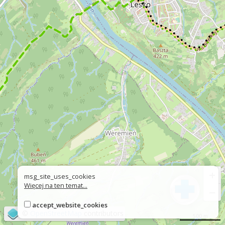
+
msg_site_uses_cookies
Więcej na ten temat...
−
accept_website_cookies
©
OpenStreetMap
contributors
500 m