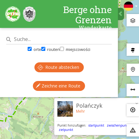
Berge ohne
Grenzen
Wanderkarte
orte
routen
miejscowości
Route abstecken
Zeichne eine Route
×
Polańczyk
Mehr
Punkt hinzufügen:
startpunkt
zwischenpunkt
zielpunkt