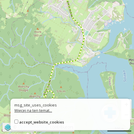
+
msg_site_uses_cookies
Więcej na ten temat...
−
accept_website_cookies
©
OpenStreetMap
contributors
500 m