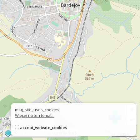
+
msg_site_uses_cookies
Więcej na ten temat...
−
accept_website_cookies
©
OpenStreetMap
contributors
500 m