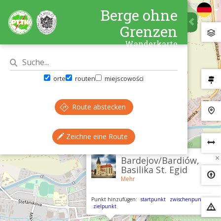
Berge ohne
Grenzen
Wanderkarte
orte
routen
miejscowości
Route abstecken
Zeichne eine Route
×
Bardejov/Bardiów,
Basilika St. Egid
Mehr
Punkt hinzufügen:
startpunkt
zwischenpunkt
zielpunkt