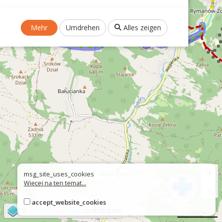
Mehr
Umdrehen
Alles zeigen
+
msg_site_uses_cookies
Więcej na ten temat...
−
accept_website_cookies
©
OpenStreetMap
contributors
1000 m