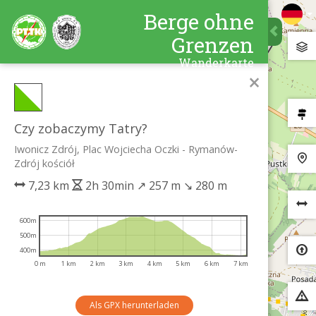
Berge ohne
Grenzen
Wanderkarte
×
Czy zobaczymy Tatry?
Iwonicz Zdrój, Plac Wojciecha Oczki - Rymanów-
Zdrój kościół
7,23 km
2h 30min
↗
257 m
↘
280 m
600m
500m
400m
0 m
1 km
2 km
3 km
4 km
5 km
6 km
7 km
Als GPX herunterladen