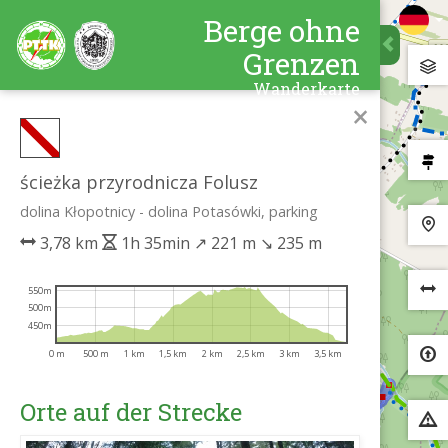
Berge ohne
Grenzen
Wanderkarte
×
ścieżka przyrodnicza Folusz
dolina Kłopotnicy - dolina Potasówki, parking
3,78 km
1h 35min
↗
221 m
↘
235 m
550m
500m
450m
0 m
500 m
1 km
1,5 km
2 km
2,5 km
3 km
3,5 km
Orte auf der Strecke