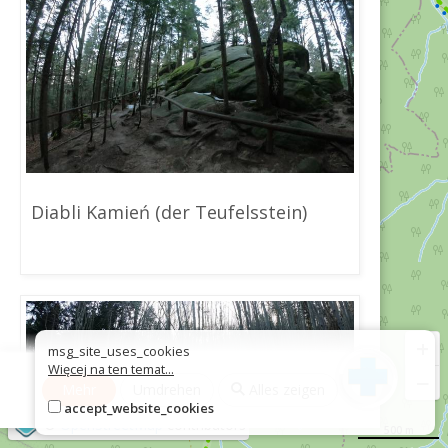
Diabli Kamień (der Teufelsstein)
+
msg_site_uses_cookies
Więcej na ten temat...
−
Mehr
Umdrehen
Alles zeigen
accept_website_cookies
©
OpenStreetMap
contributors
500 m