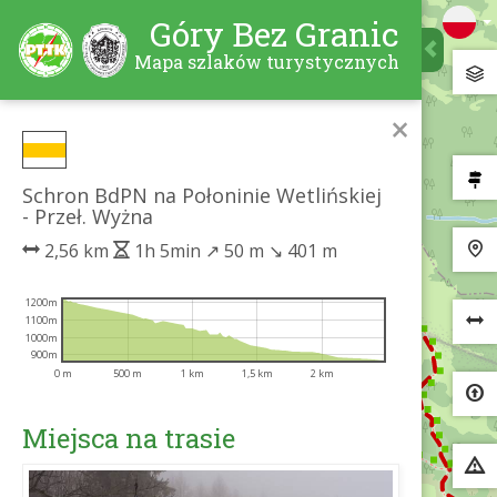
Góry Bez Granic
Mapa szlaków turystycznych
×
Schron BdPN na Połoninie Wetlińskiej
- Przeł. Wyżna
2,56 km
1h 5min
↗
50 m
↘
401 m
1200m
1100m
1000m
900m
0 m
500 m
1 km
1,5 km
2 km
Miejsca na trasie