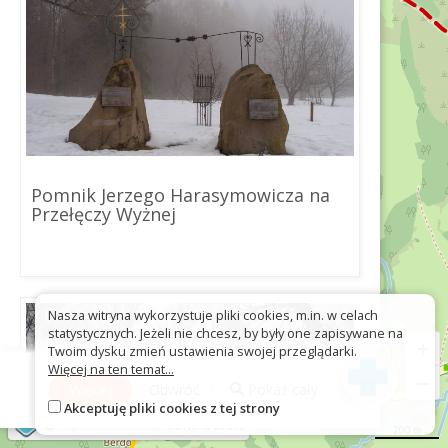
Pomnik Jerzego Harasymowicza na
Przełęczy Wyżnej
Nasza witryna wykorzystuje pliki cookies, m.in. w celach
statystycznych. Jeżeli nie chcesz, by były one zapisywane na
+
Twoim dysku zmień ustawienia swojej przeglądarki.
Więcej na ten temat...
−
Więcej
Odwróć
Pokaż cały
Akceptuję pliki cookies z tej strony
©
OpenStreetMap
contributors
200 m