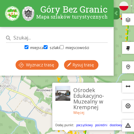
Góry Bez Granic
Mapa szlaków turystycznych
miejsca
szlaki
miejscowości
Wyznacz trasę
Rysuj trasę
×
Ośrodek
Edukacyjno-
Muzealny w
Krempnej
Więcej
Dodaj punkt:
początkowy
pośredni
docelowy