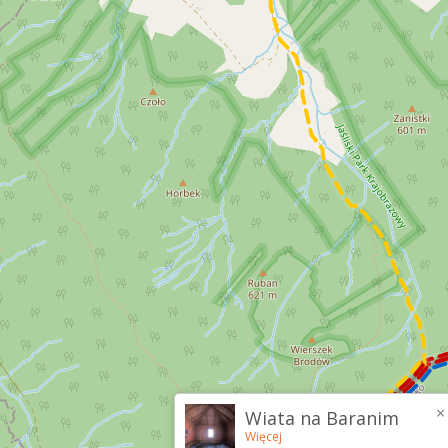
×
Wiata na Baranim
Więcej