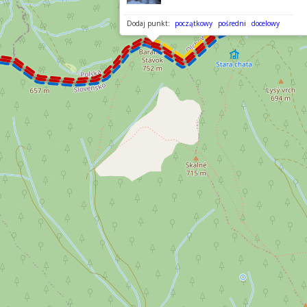
Dodaj punkt:
początkowy
pośredni
docelowy