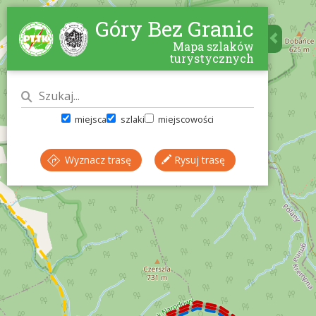
Góry Bez Granic
Mapa szlaków
turystycznych
miejsca
szlaki
miejscowości
Wyznacz trasę
Rysuj trasę