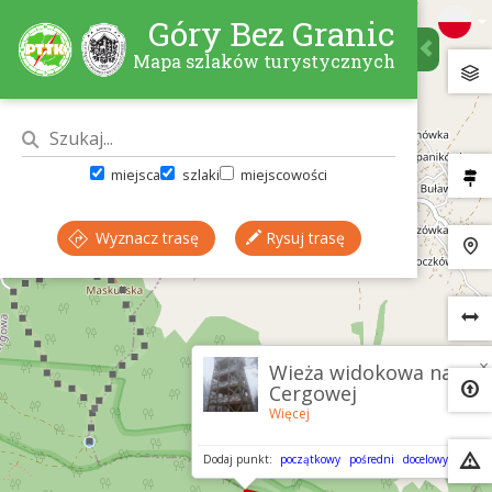
Góry Bez Granic
Mapa szlaków turystycznych
miejsca
szlaki
miejscowości
Wyznacz trasę
Rysuj trasę
×
Wieża widokowa na
Cergowej
Więcej
Dodaj punkt:
początkowy
pośredni
docelowy