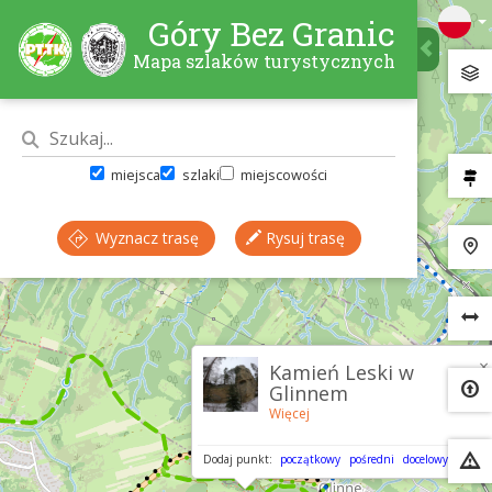
Góry Bez Granic
Mapa szlaków turystycznych
miejsca
szlaki
miejscowości
Wyznacz trasę
Rysuj trasę
×
Kamień Leski w
Glinnem
Więcej
Dodaj punkt:
początkowy
pośredni
docelowy