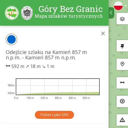
Góry Bez Granic
Mapa szlaków turystycznych
×
Odejście szlaku na Kamień 857 m
n.p.m. - Kamień 857 m n.p.m.
592 m
↗
18 m
↘
1 m
900m
850m
0 m
100 m
200 m
300 m
400 m
500 m
Pobierz jako GPX