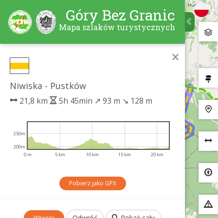
Góry Bez Granic
Mapa szlaków turystycznych
×
Niwiska - Pustków
21,8 km
5h 45min
↗
93 m
↘
128 m
250m
200m
0 m
5 km
10 km
15 km
20 km
Pobierz jako GPX
Więcej
Odwróć
Pokaż cały