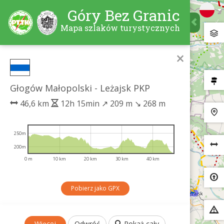
Góry Bez Granic
Mapa szlaków turystycznych
×
Głogów Małopolski - Leżajsk PKP
46,6 km
12h 15min
↗
209 m
↘
268 m
250m
200m
0 m
10 km
20 km
30 km
40 km
Pobierz jako GPX
Więcej
Odwróć
Pokaż cały