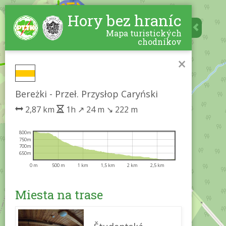
Hory bez hraníc
Mapa turistických
chodníkov
×
Bereżki - Przeł. Przysłop Caryński
2,87 km
1h
↗
24 m
↘
222 m
800m
750m
700m
650m
0 m
500 m
1 km
1,5 km
2 km
2,5 km
Miesta na trase