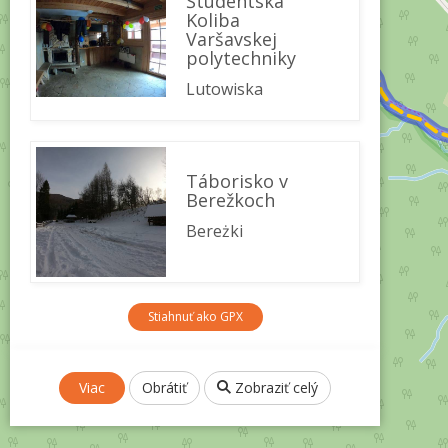
Študentská
Koliba
Varšavskej
polytechniky
Lutowiska
Táborisko v
Berežkoch
Bereżki
Stiahnuť ako GPX
Viac
Obrátiť
Zobraziť celý