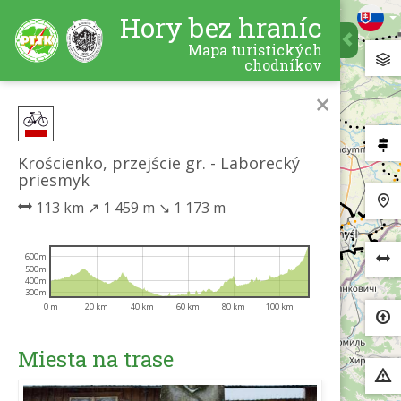
Hory bez hraníc
Mapa turistických
chodníkov
×
Krościenko, przejście gr. - Laborecký
priesmyk
113 km
↗
1 459 m
↘
1 173 m
600m
500m
400m
300m
0 m
20 km
40 km
60 km
80 km
100 km
Miesta na trase