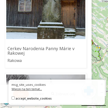
Cerkev Narodenia Panny Márie v
Rakowej
Rakowa
+
msg_site_uses_cookies
Więcej na ten temat...
−
Viac
Obrátiť
Zobraziť celý
accept_website_cookies
©
OpenStreetMap
contributors
20 km