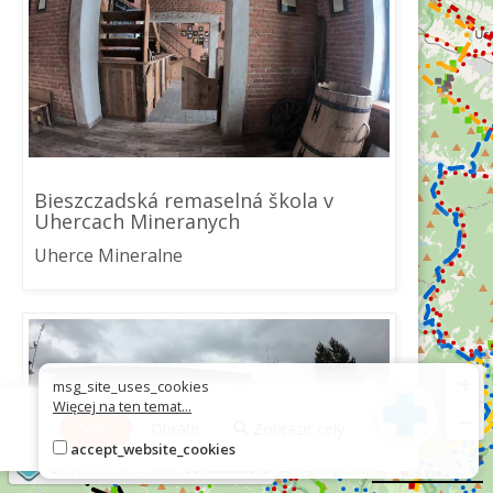
Bieszczadská remaselná škola v
Uhercach Mineranych
Uherce Mineralne
+
msg_site_uses_cookies
Więcej na ten temat...
−
Viac
Obrátiť
Zobraziť celý
accept_website_cookies
©
OpenStreetMap
contributors
5 km