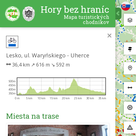
Hory bez hraníc
Mapa turistických
chodníkov
×
Lesko, ul. Waryńskiego - Uherce
36,4 km
↗
616 m
↘
592 m
500m
450m
400m
350m
0 m
5 km
10 km
15 km
20 km
25 km
30 km
35 km
Miesta na trase