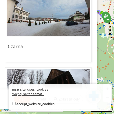
Czarna
+
msg_site_uses_cookies
Więcej na ten temat...
−
Viac
Obrátiť
Zobraziť celý
accept_website_cookies
©
OpenStreetMap
contributors
2 km