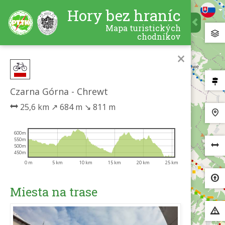
Hory bez hraníc
Mapa turistických
chodníkov
×
Czarna Górna - Chrewt
25,6 km
↗
684 m
↘
811 m
600m
550m
500m
450m
0 m
5 km
10 km
15 km
20 km
25 km
Miesta na trase