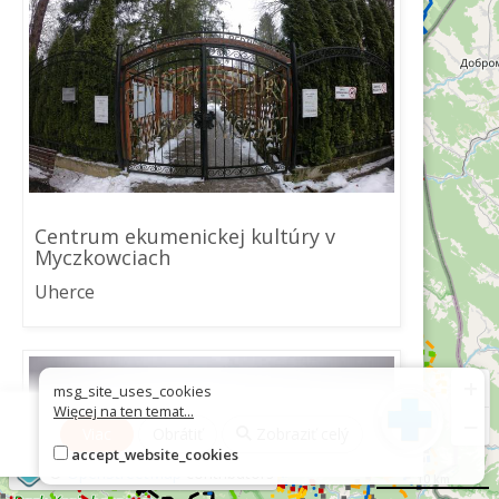
Centrum ekumenickej kultúry v
Myczkowciach
Uherce
+
msg_site_uses_cookies
Więcej na ten temat...
−
Viac
Obrátiť
Zobraziť celý
accept_website_cookies
©
OpenStreetMap
contributors
10 km