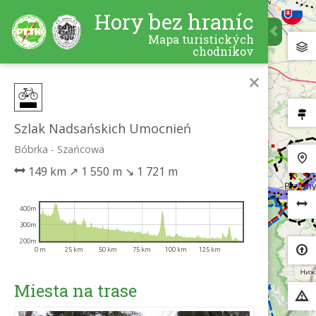
Hory bez hraníc
Mapa turistických
chodníkov
×
Szlak Nadsańskich Umocnień
Bóbrka - Szańcowa
149 km
↗
1 550 m
↘
1 721 m
400m
300m
200m
0 m
25 km
50 km
75 km
100 km
125 km
Miesta na trase