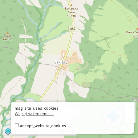
+
msg_site_uses_cookies
Więcej na ten temat...
−
accept_website_cookies
©
OpenStreetMap
contributors
500 m