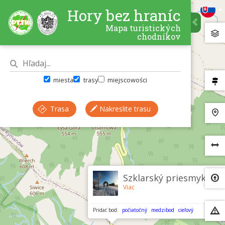
Hory bez hraníc
Mapa turistických
chodníkov
miesta
trasy
miejscowości
Trasa
Nakreslite trasu
×
Szklarský priesmyk
Viac
Pridať bod:
počiatočný
medzibod
cieľový