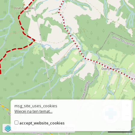
+
msg_site_uses_cookies
Więcej na ten temat...
−
accept_website_cookies
©
OpenStreetMap
contributors
500 m