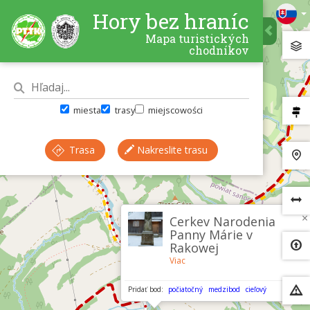
Hory bez hraníc
Mapa turistických
chodníkov
miesta
trasy
miejscowości
Trasa
Nakreslite trasu
×
Cerkev Narodenia
Panny Márie v
Rakowej
Viac
Pridať bod:
počiatočný
medzibod
cieľový