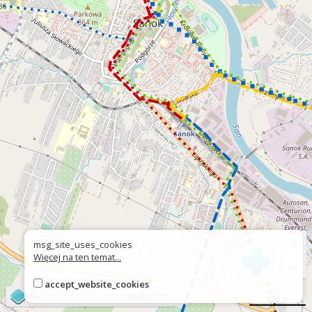
+
msg_site_uses_cookies
Więcej na ten temat...
−
accept_website_cookies
©
OpenStreetMap
contributors
500 m