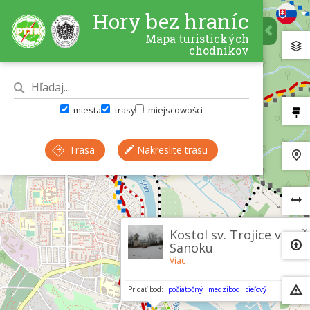
Hory bez hraníc
Mapa turistických
chodníkov
miesta
trasy
miejscowości
Trasa
Nakreslite trasu
×
Kostol sv. Trojice v
Sanoku
Viac
Pridať bod:
počiatočný
medzibod
cieľový