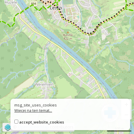
+
msg_site_uses_cookies
Więcej na ten temat...
−
accept_website_cookies
©
OpenStreetMap
contributors
500 m