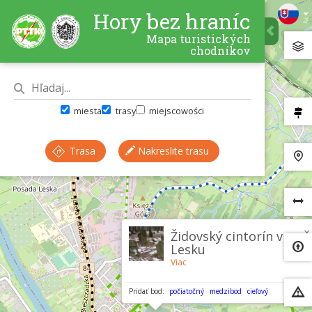
Hory bez hraníc
Mapa turistických
chodníkov
miesta
trasy
miejscowości
Trasa
Nakreslite trasu
×
Židovský cintorín v
Lesku
Viac
Pridať bod:
počiatočný
medzibod
cieľový