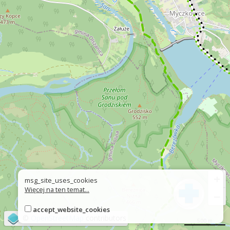
+
msg_site_uses_cookies
Więcej na ten temat...
−
accept_website_cookies
©
OpenStreetMap
contributors
500 m