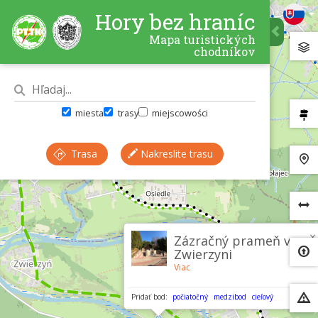
Hory bez hraníc
Mapa turistických
chodníkov
miesta
trasy
miejscowości
Trasa
Nakreslite trasu
×
Zázračný prameň v
Zwierzyni
Viac
Pridať bod:
počiatočný
medzibod
cieľový