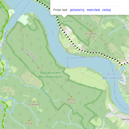
Pridať bod:
počiatočný
medzibod
cieľový