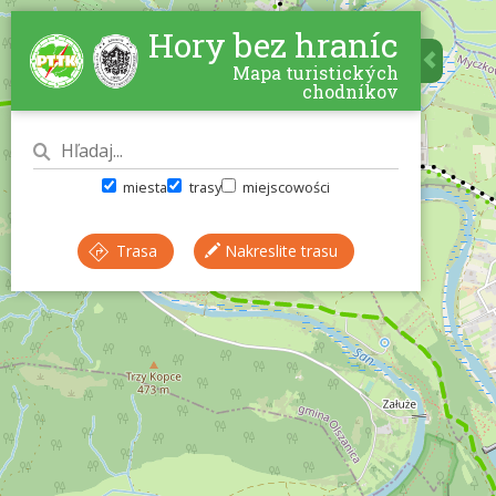
Hory bez hraníc
Mapa turistických
chodníkov
miesta
trasy
miejscowości
Trasa
Nakreslite trasu