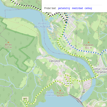
Pridať bod:
počiatočný
medzibod
cieľový