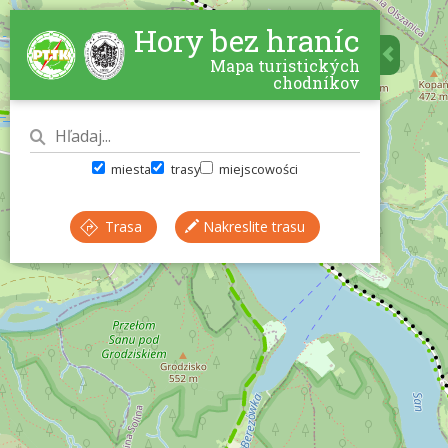
Hory bez hraníc
Mapa turistických
chodníkov
miesta
trasy
miejscowości
Trasa
Nakreslite trasu