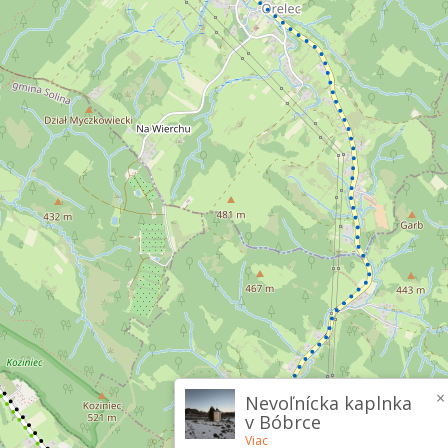
×
Nevoľnícka kaplnka
v Bóbrce
Viac