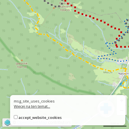
+
msg_site_uses_cookies
Więcej na ten temat...
−
accept_website_cookies
©
OpenStreetMap
contributors
500 m