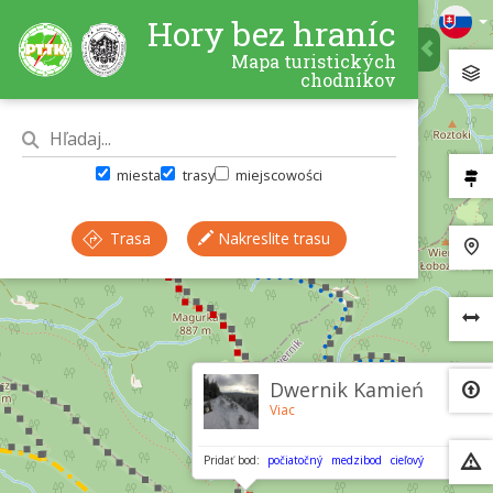
Hory bez hraníc
Mapa turistických
chodníkov
miesta
trasy
miejscowości
Trasa
Nakreslite trasu
×
Dwernik Kamień
Viac
Pridať bod:
počiatočný
medzibod
cieľový