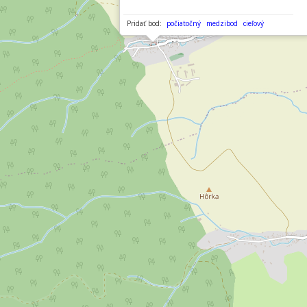
Pridať bod:
počiatočný
medzibod
cieľový