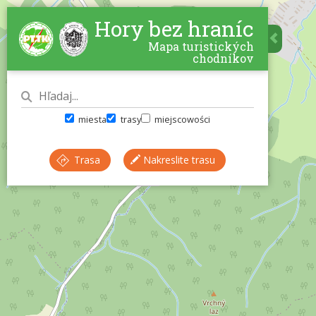
Hory bez hraníc
Mapa turistických
chodníkov
miesta
trasy
miejscowości
Trasa
Nakreslite trasu