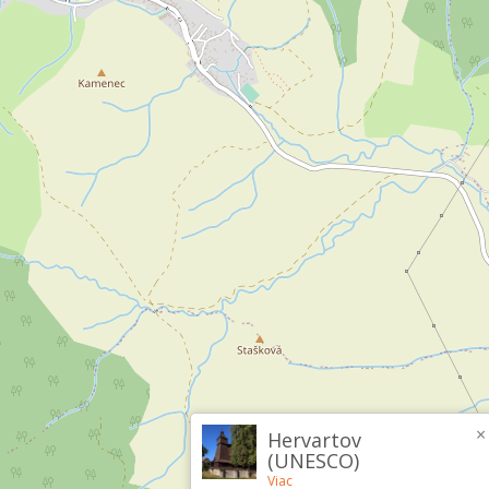
×
Hervartov
(UNESCO)
Viac