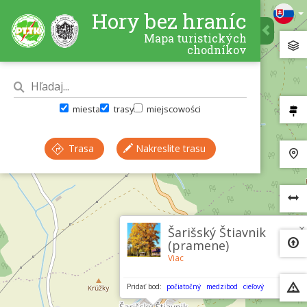
Hory bez hraníc
Mapa turistických
chodníkov
miesta
trasy
miejscowości
Trasa
Nakreslite trasu
×
Šarišský Štiavnik
(pramene)
Viac
Pridať bod:
počiatočný
medzibod
cieľový