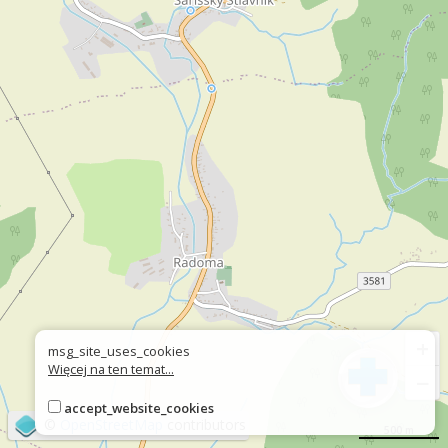
+
msg_site_uses_cookies
Więcej na ten temat...
−
accept_website_cookies
©
OpenStreetMap
contributors
500 m