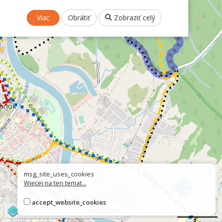
Viac
Obrátiť
Zobraziť celý
+
msg_site_uses_cookies
Więcej na ten temat...
−
accept_website_cookies
©
OpenStreetMap
contributors
500 m