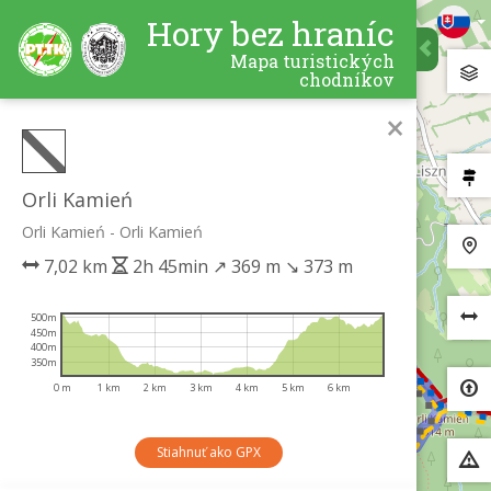
Hory bez hraníc
Mapa turistických
chodníkov
×
Orli Kamień
Orli Kamień - Orli Kamień
7,02 km
2h 45min
↗
369 m
↘
373 m
500m
450m
400m
350m
0 m
1 km
2 km
3 km
4 km
5 km
6 km
Stiahnuť ako GPX