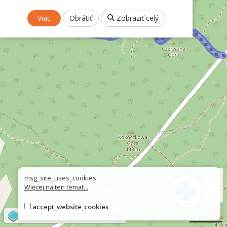
Viac
Obrátiť
Zobraziť celý
+
msg_site_uses_cookies
Więcej na ten temat...
−
accept_website_cookies
©
OpenStreetMap
contributors
200 m