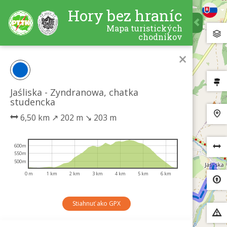
Hory bez hraníc
Mapa turistických
chodníkov
×
Jaśliska - Zyndranowa, chatka
studencka
6,50 km
↗
202 m
↘
203 m
600m
550m
500m
0 m
1 km
2 km
3 km
4 km
5 km
6 km
Stiahnuť ako GPX