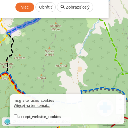
Viac
Obrátiť
Zobraziť celý
+
msg_site_uses_cookies
Więcej na ten temat...
−
accept_website_cookies
©
OpenStreetMap
contributors
1000 m