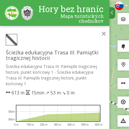
Hory bez hraníc
Mapa turistických
chodníkov
×
Ścieżka edukacyjna Trasa III: Pamiątki
tragicznej historii
Ścieżka edukacyjna Trasa III: Pamiątki tragicznej
historii, punkt końcowy 1 - Ścieżka edukacyjna
Trasa III: Pamiątki tragicznej historii, punkt
końcowy 1
613 m
15min
↗
53 m
↘
0 m
350m
300m
0 m
100 m
200 m
300 m
400 m
500 m
600 m