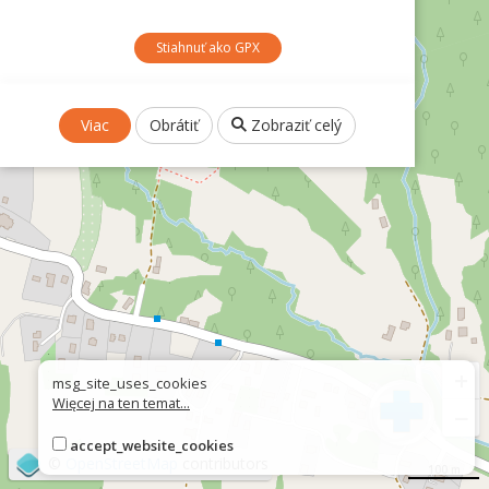
Stiahnuť ako GPX
Viac
Obrátiť
Zobraziť celý
+
msg_site_uses_cookies
Więcej na ten temat...
−
accept_website_cookies
©
OpenStreetMap
contributors
100 m