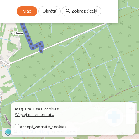
Viac
Obrátiť
Zobraziť celý
+
msg_site_uses_cookies
Więcej na ten temat...
−
accept_website_cookies
©
OpenStreetMap
contributors
500 m