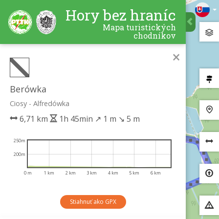
Hory bez hraníc
Mapa turistických
chodníkov
×
Berówka
Ciosy - Alfredówka
6,71 km
1h 45min
↗
1 m
↘
5 m
250m
200m
0 m
1 km
2 km
3 km
4 km
5 km
6 km
Stiahnuť ako GPX