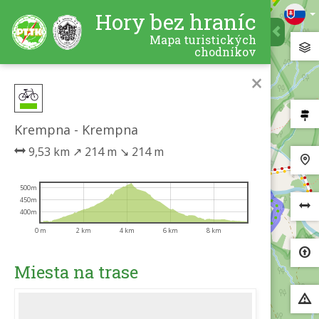
Hory bez hraníc
Mapa turistických
chodníkov
×
Krempna - Krempna
9,53 km
↗
214 m
↘
214 m
500m
450m
400m
0 m
2 km
4 km
6 km
8 km
Miesta na trase