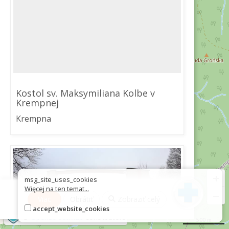
Kostol sv. Maksymiliana Kolbe v
Krempnej
Krempna
+
msg_site_uses_cookies
Więcej na ten temat...
−
Viac
Obrátiť
Zobraziť celý
accept_website_cookies
©
OpenStreetMap
contributors
500 m