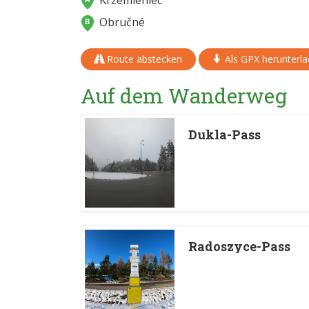
Krzemieniec
Obručné
Route abstecken
Als GPX herunterl
Auf dem Wanderweg
Dukla-Pass
Radoszyce-Pass