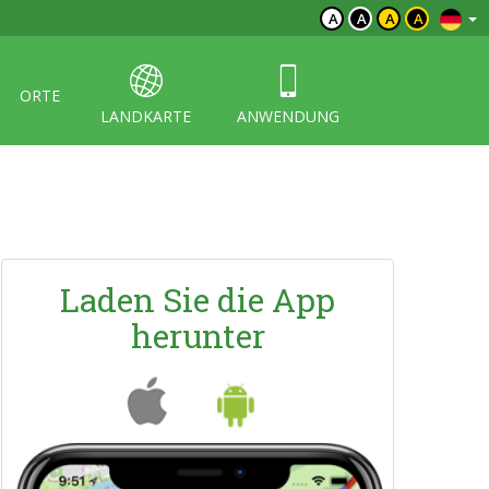
A
A
A
A
ORTE
LANDKARTE
ANWENDUNG
Laden Sie die App
herunter