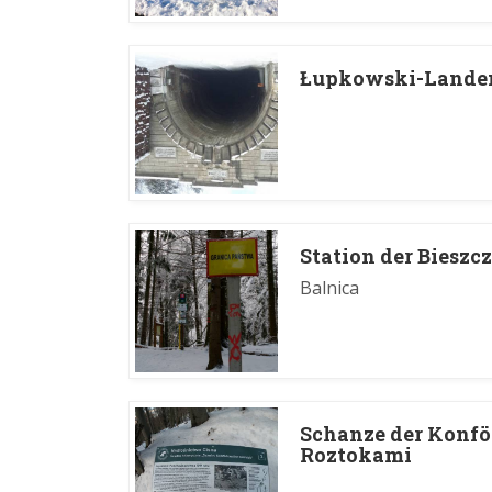
Łupkowski-Landen
Station der Biesz
Balnica
Schanze der Konfö
Roztokami