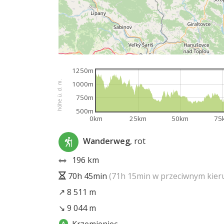
1250m
höhe ü. d. m.
1000m
750m
500m
0km
25km
50km
75
Wanderweg
, rot
196 km
70h 45min
(71h 15min w przeciwnym kier
↗ 8 511 m
↘ 9 044 m