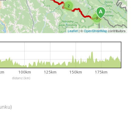
2
3
Leaflet
|
©
OpenStreetMap
contributors
km
100km
125km
150km
175km
distanz (km)
unku)