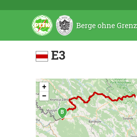
Berge ohne Gren
E3
+
−