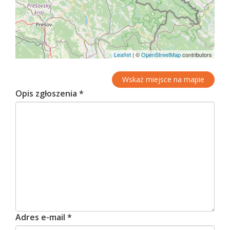
Leaflet
|
©
OpenStreetMap
contributors
Wskaż miejsce na mapie
Opis zgłoszenia
*
Adres e-mail
*