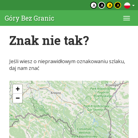
A
A
A
A
Góry Bez Granic
Togg
navi
Znak nie tak?
Jeśli wiesz o nieprawidłowym oznakowaniu szlaku,
daj nam znać
+
−