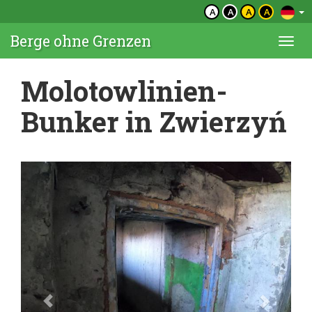
A
A
A
A
Berge ohne Grenzen
Togg
navi
Molotowlinien-
Bunker in Zwierzyń