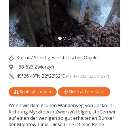
Kultur
/
Sonstiges historisches Objekt
, 38-623 Zwierzyń
49°26'49"N
22°22'52"E
(49.447203, 22.381297)
Route abstecken
Siehe auf der Karte
Wenn wir dem grünen Wanderweg von Lesko in
Richtung Myczków in Zwierzyń folgen, stoßen wir
auf einen der wenigen so gut erhaltenen Bunker
der Molotow-Linie. Diese Linie ist eine Reihe