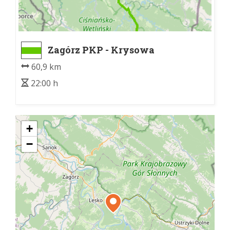
Zagórz PKP - Krysowa
60,9 km
22:00 h
+
−