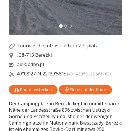
Touristische Infrastruktur
/
Zeltplatz
, 38-713 Bereżki
oie@bdpn.pl
49°08'27"N
22°39'58"E
(49.140953, 22.666183)
Route abstecken
Siehe auf der Karte
Der Campingplatz in Bereżki liegt in unmittelbarer
Nähe der Landesstraße 896 zwischen Ustrzyki
Górne und Pszczeliny und ist einer der wenigen
Campingplätze im Nationalpark Bieszczady. Bereżki
ist ein ehemaliges Boyko-Dorf mit etwa 250