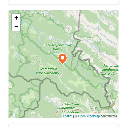
+
−
Leaflet
|
©
OpenStreetMap
contributors