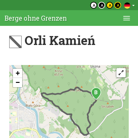
A
A
A
A
Berge ohne Grenzen
Togg
navi
Orli Kamień
+
−