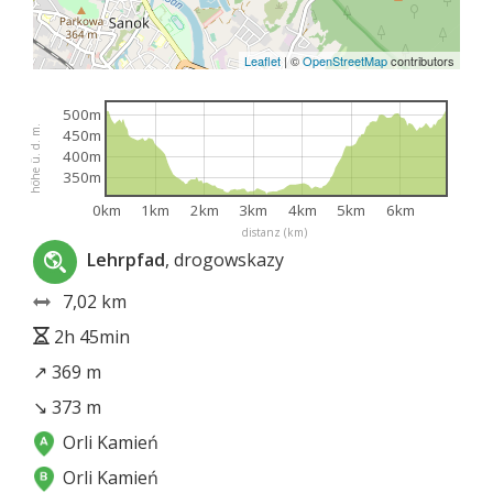
Leaflet
|
©
OpenStreetMap
contributors
500m
höhe ü. d. m.
450m
400m
350m
0km
1km
2km
3km
4km
5km
6km
distanz (km)
Lehrpfad
, drogowskazy
7,02 km
2h 45min
↗ 369 m
↘ 373 m
Orli Kamień
Orli Kamień