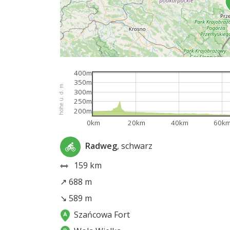
400m
350m
höhe ü. d. m.
300m
250m
200m
0km
20km
40km
60k
Radweg
, schwarz
159 km
↗ 688 m
↘ 589 m
Szańcowa Fort