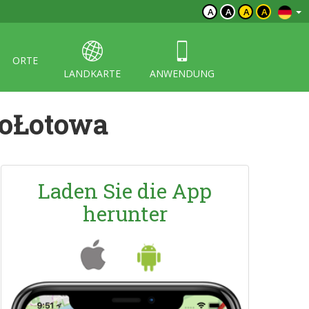
A
A
A
A
ORTE
LANDKARTE
ANWENDUNG
MoŁotowa
Laden Sie die App
herunter