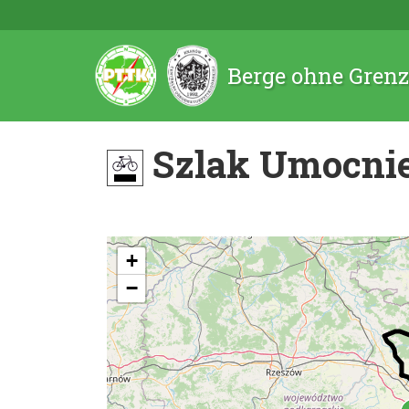
Berge ohne Gren
Szlak Umocnie
+
−