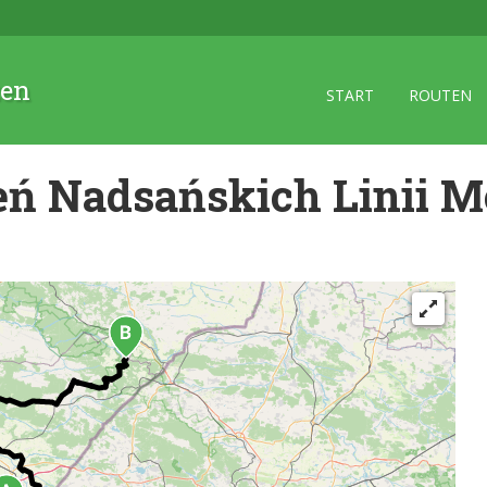
zen
START
ROUTEN
ń Nadsańskich Linii 