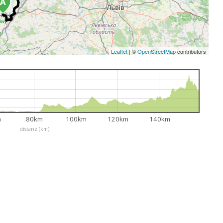
Leaflet
|
©
OpenStreetMap
contributors
m
80km
100km
120km
140km
distanz (km)