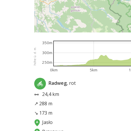
350m
höhe ü. d. m.
300m
250m
0km
5km
Radweg
, rot
24,4 km
↗ 288 m
↘ 173 m
Jasło