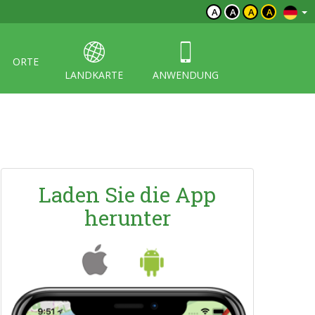
A
A
A
A
ORTE
LANDKARTE
ANWENDUNG
Laden Sie die App
herunter