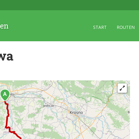
zen
START
ROUTEN
owa