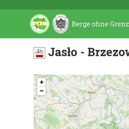
Berge ohne Gren
Jasło - Brzez
+
−