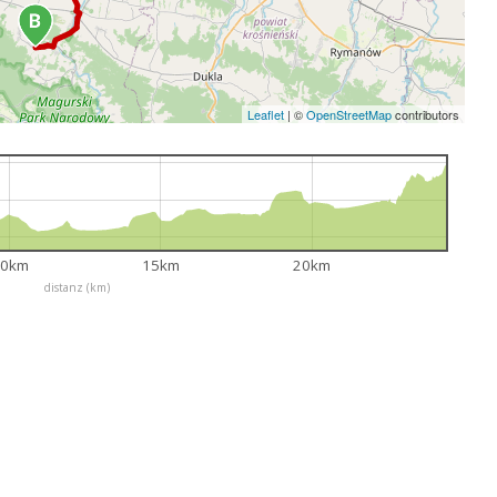
Leaflet
|
©
OpenStreetMap
contributors
10km
15km
20km
distanz (km)