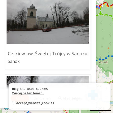
Cerkiew pw. Świętej Trójcy w Sanoku
Sanok
+
msg_site_uses_cookies
Więcej na ten temat...
−
Mehr
Umdrehen
Alles zeigen
accept_website_cookies
©
OpenStreetMap
contributors
1000 m