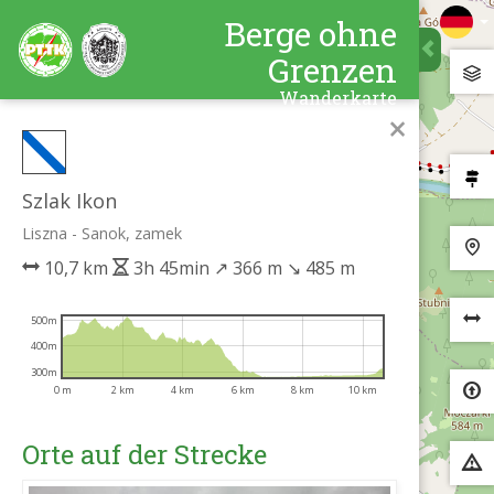
Berge ohne
Grenzen
Wanderkarte
×
Szlak Ikon
Liszna - Sanok, zamek
10,7 km
3h 45min
↗
366 m
↘
485 m
500m
400m
300m
0 m
2 km
4 km
6 km
8 km
10 km
Orte auf der Strecke