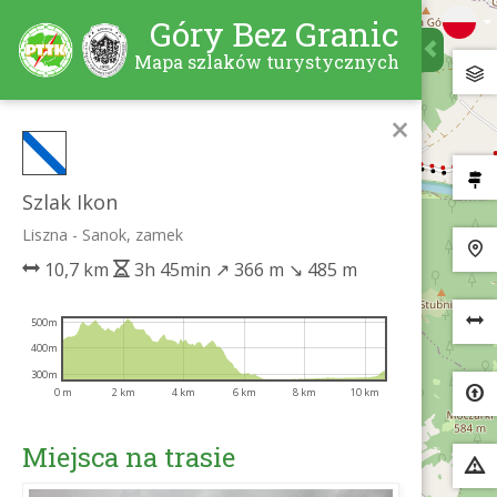
Góry Bez Granic
Mapa szlaków turystycznych
×
Szlak Ikon
Liszna - Sanok, zamek
10,7 km
3h 45min
↗
366 m
↘
485 m
500m
400m
300m
0 m
2 km
4 km
6 km
8 km
10 km
Miejsca na trasie