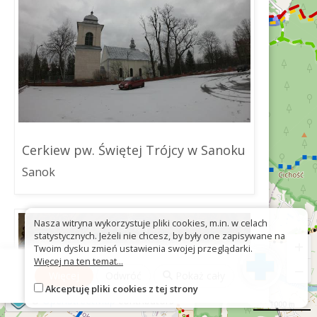
Cerkiew pw. Świętej Trójcy w Sanoku
Sanok
Nasza witryna wykorzystuje pliki cookies, m.in. w celach
statystycznych. Jeżeli nie chcesz, by były one zapisywane na
+
Twoim dysku zmień ustawienia swojej przeglądarki.
Więcej na ten temat...
−
Więcej
Odwróć
Pokaż cały
Akceptuję pliki cookies z tej strony
©
OpenStreetMap
contributors
1000 m