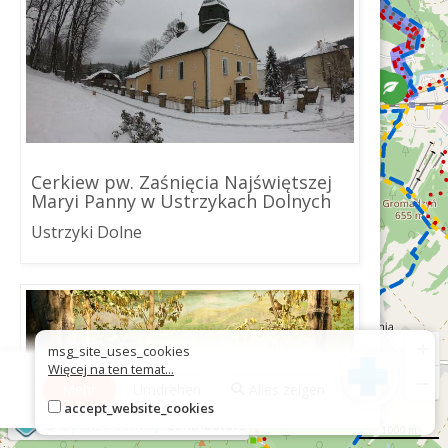
Cerkiew pw. Zaśnięcia Najświętszej
Maryi Panny w Ustrzykach Dolnych
Ustrzyki Dolne
+
msg_site_uses_cookies
Więcej na ten temat...
−
Mehr
Umdrehen
Alles zeigen
accept_website_cookies
©
OpenStreetMap
contributors
1000 m