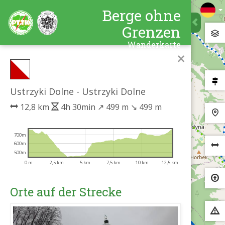
Berge ohne
Grenzen
Wanderkarte
×
Ustrzyki Dolne - Ustrzyki Dolne
12,8 km
4h 30min
↗
499 m
↘
499 m
700m
600m
500m
0 m
2,5 km
5 km
7,5 km
10 km
12,5 km
Orte auf der Strecke