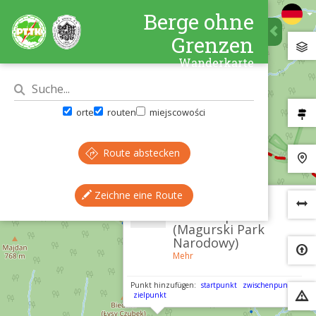
Berge ohne
Grenzen
Wanderkarte
orte
routen
miejscowości
Route abstecken
Zeichne eine Route
×
Magura-
Nationalpark
(Magurski Park
Narodowy)
Mehr
Punkt hinzufügen:
startpunkt
zwischenpunkt
zielpunkt