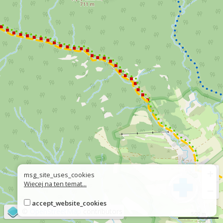
+
msg_site_uses_cookies
Więcej na ten temat...
−
accept_website_cookies
©
OpenStreetMap
contributors
500 m